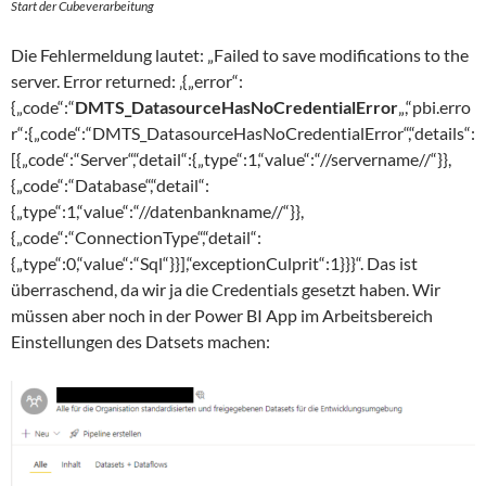
Start der Cubeverarbeitung
Die Fehlermeldung lautet: „Failed to save modifications to the
server. Error returned: ‚{„error“:
{„code“:“
DMTS_DatasourceHasNoCredentialError
„,“pbi.erro
r“:{„code“:“DMTS_DatasourceHasNoCredentialError“,“details“:
[{„code“:“Server“,“detail“:{„type“:1,“value“:“//servername//“}},
{„code“:“Database“,“detail“:
{„type“:1,“value“:“//datenbankname//“}},
{„code“:“ConnectionType“,“detail“:
{„type“:0,“value“:“Sql“}}],“exceptionCulprit“:1}}}“. Das ist
überraschend, da wir ja die Credentials gesetzt haben. Wir
müssen aber noch in der Power BI App im Arbeitsbereich
Einstellungen des Datsets machen: