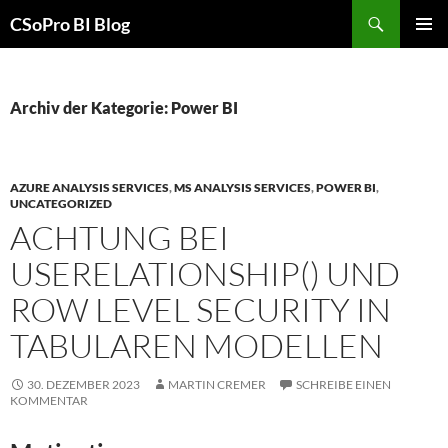
Zum
Suchen
CSoPro BI Blog
Inhalt
PRIMÄR
springen
MENÜ
Archiv der Kategorie: Power BI
AZURE ANALYSIS SERVICES
,
MS ANALYSIS SERVICES
,
POWER BI
,
UNCATEGORIZED
ACHTUNG BEI
USERELATIONSHIP() UND
ROW LEVEL SECURITY IN
TABULAREN MODELLEN
30. DEZEMBER 2023
MARTIN CREMER
SCHREIBE EINEN
KOMMENTAR