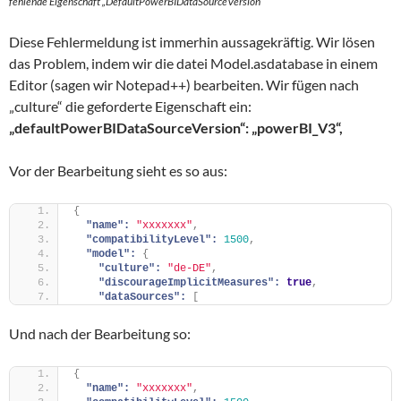
fehlende Eigenschaft „DefaultPowerBIDataSourceVersion“
Diese Fehlermeldung ist immerhin aussagekräftig. Wir lösen
das Problem, indem wir die datei Model.asdatabase in einem
Editor (sagen wir Notepad++) bearbeiten. Wir fügen nach
„culture“ die geforderte Eigenschaft ein:
„defaultPowerBIDataSourceVersion“: „powerBI_V3“,
Vor der Bearbeitung sieht es so aus:
{
"name":
"xxxxxxx"
,
"compatibilityLevel":
1500
,
"model":
{
"culture":
"de-DE"
,
"discourageImplicitMeasures":
true
,
"dataSources":
[
Und nach der Bearbeitung so:
{
"name":
"xxxxxxx"
,