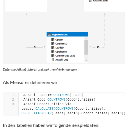
Datenmodell mit aktiven und inaktiven Verbindungen
Als Measures definieren wir:
Anzahl Leads:=
COUNTROWS
(
Leads
)
Anzahl Opp:=
COUNTROWS
(
Opportunities
)
Anzahl Opportunities via 
Leads:=
CALCULATE
(
COUNTROWS
(
Opportunities
)
, 
USERELATIONSHIP
(
Leads
[
LeadID
]
,Opportunities
[
LeadID
]))
In den Tabellen haben wir folgende Beispieldaten: