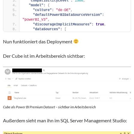
"compatibilityLevel":
1500
,
"model":
{
"culture":
"de-DE"
,
"defaultPowerBIDataSourceVersion":
"powerBI_V3"
,
"discourageImplicitMeasures":
true
,
"dataSources":
[
Nun funktioniert das Deployment
Der Cube ist im Arbeitsbereich sichtbar:
Cube als Power BI Premium Dataset – sichtbar im Arbeitsbereich
Außerdem sieht man ihn im SQL Server Management Studio: