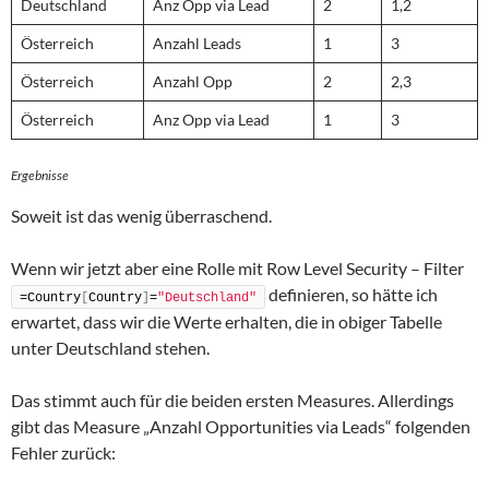
Deutschland
Anz Opp via Lead
2
1,2
Österreich
Anzahl Leads
1
3
Österreich
Anzahl Opp
2
2,3
Österreich
Anz Opp via Lead
1
3
Ergebnisse
Soweit ist das wenig überraschend.
Wenn wir jetzt aber eine Rolle mit Row Level Security – Filter
definieren, so hätte ich
=Country
[
Country
]
=
"Deutschland"
erwartet, dass wir die Werte erhalten, die in obiger Tabelle
unter Deutschland stehen.
Das stimmt auch für die beiden ersten Measures. Allerdings
gibt das Measure „Anzahl Opportunities via Leads“ folgenden
Fehler zurück: