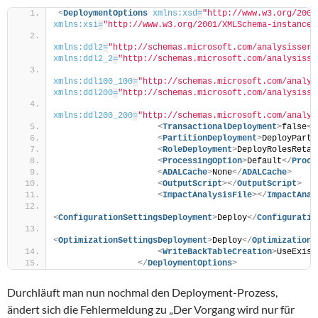
<
DeploymentOptions
xmlns:xsd
=
"http://www.w3.org/2001
xmlns:xsi
=
"http://www.w3.org/2001/XMLSchema-instance"
xmlns:ddl2
=
"http://schemas.microsoft.com/analysisserv
xmlns:ddl2_2
=
"http://schemas.microsoft.com/analysisse
xmlns:ddl100_100
=
"http://schemas.microsoft.com/analys
xmlns:ddl200
=
"http://schemas.microsoft.com/analysisse
xmlns:ddl200_200
=
"http://schemas.microsoft.com/analys
<
TransactionalDeployment
>
false
</
<
PartitionDeployment
>
DeployParti
<
RoleDeployment
>
DeployRolesRetai
<
ProcessingOption
>
Default
</
Proce
<
ADALCache
>
None
</
ADALCache
>
<
OutputScript
>
</
OutputScript
>
<
ImpactAnalysisFile
>
</
ImpactAnal
<
ConfigurationSettingsDeployment
>
Deploy
</
Configuratio
<
OptimizationSettingsDeployment
>
Deploy
</
OptimizationS
<
WriteBackTableCreation
>
UseExist
</
DeploymentOptions
>
Durchläuft man nun nochmal den Deployment-Prozess,
ändert sich die Fehlermeldung zu „Der Vorgang wird nur für