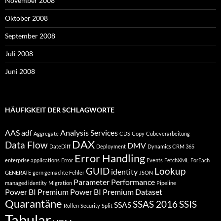
November 2008
Oktober 2008
September 2008
Juli 2008
Juni 2008
HÄUFIGKEIT DER SCHLAGWORTE
AAS
adf
Analysis Services
Aggregate
CDS
Copy
Cubeverarbeitung
DAX
Data Flow
DMV
DateDiff
Deployment
Dynamics CRM 365
Error Handling
enterprise applications
Error
Events
FetchXML
ForEach
GUID
Lookup
identity
GENERATE
gern gemachte Fehler
JSON
Parameter
Performance
managed identity
Migration
Pipeline
Power BI Premium
Power BI Premium Dataset
Quarantäne
SSAS 2016
SSIS
SSAS
Rollen
Security
Split
Tabular