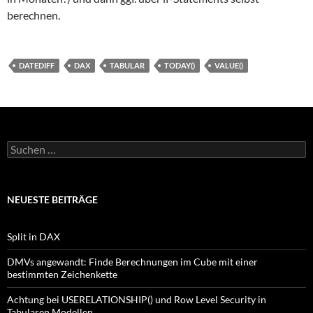
berechnen.
DATEDIFF
DAX
TABULAR
TODAY()
VALUE()
Suche
nach:
NEUESTE BEITRÄGE
Split in DAX
DMVs angewandt: Finde Berechnungen im Cube mit einer
bestimmten Zeichenkette
Achtung bei USERELATIONSHIP() und Row Level Security in
Tabularen Modellen