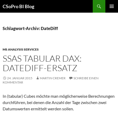
Zum
Suchen
CSoPro BI Blog
Inhalt
PRIMÄR
springen
MENÜ
Schlagwort-Archiv: DateDiff
MS ANALYSIS SERVICES
SSAS TABULAR DAX:
DATEDIFF-ERSATZ
24. JANUAR 2015
MARTIN CREMER
SCHREIBE EINEN
KOMMENTAR
In (tabular) Cubes möchte man möglicherweise Berechnungen
durchführen, bei denen die Anzahl der Tage zwischen zwei
Datumswerten ermittelt werden sollen.