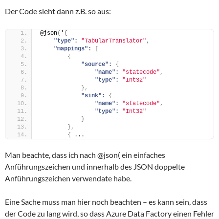
Der Code sieht dann z.B. so aus:
@json
(
'
{
"type":
"TabularTranslator"
,
"mappings":
[
{
"source":
{
"name":
"statecode"
,
"type":
"Int32"
}
,
"sink":
{
"name":
"statecode"
,
"type":
"Int32"
}
}
,
{
 ...
Man beachte, dass ich nach @json( ein einfaches
Anführungszeichen und innerhalb des JSON doppelte
Anführungszeichen verwendate habe.
Eine Sache muss man hier noch beachten – es kann sein, dass
der Code zu lang wird, so dass Azure Data Factory einen Fehler