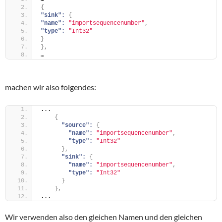
{
"sink":
{
"name":
"importsequencenumber"
,
"type":
"Int32"
}
}
,
…
machen wir also folgendes:
...
{
"source":
{
"name":
"importsequencenumber"
,
"type":
"Int32"
}
,
"sink":
{
"name":
"importsequencenumber"
,
"type":
"Int32"
}
}
,
...
Wir verwenden also den gleichen Namen und den gleichen