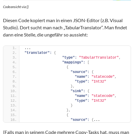
Codeansicht via {}
Diesen Code kopiert man in einen JSON-Editor (z.B. Visual
Studio). Dort sucht man nach „TabularTranslator“. Man findet
dann eine Stelle, die ungefähr so aussieht:
...
"translator":
{
"type":
"TabularTranslator"
,
"mappings":
[
{
"source":
{
"name":
"statecode"
,
"type":
"Int32"
}
,
"sink":
{
"name":
"statecode"
,
"type":
"Int32"
}
}
,
{
"source":
{
...
(Falls man in seinem Code mehrere Copy-Tasks hat, muss man