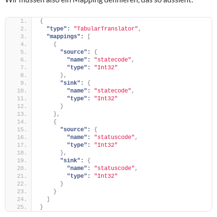
{
"type":
"TabularTranslator"
,
"mappings":
[
{
"source":
{
"name":
"statecode"
,
"type":
"Int32"
}
,
"sink":
{
"name":
"statecode"
,
"type":
"Int32"
}
}
,
{
"source":
{
"name":
"statuscode"
,
"type":
"Int32"
}
,
"sink":
{
"name":
"statuscode"
,
"type":
"Int32"
}
}
]
}