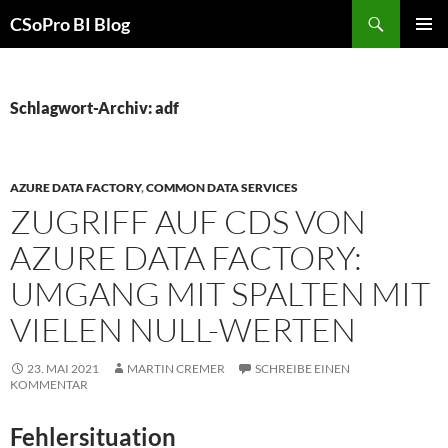
Zum
Suchen
CSoPro BI Blog
Inhalt
PRIMÄR
springen
MENÜ
Schlagwort-Archiv: adf
AZURE DATA FACTORY
,
COMMON DATA SERVICES
ZUGRIFF AUF CDS VON
AZURE DATA FACTORY:
UMGANG MIT SPALTEN MIT
VIELEN NULL-WERTEN
23. MAI 2021
MARTIN CREMER
SCHREIBE EINEN
KOMMENTAR
Fehlersituation