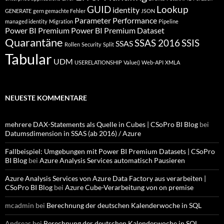
GUID
Lookup
identity
GENERATE
gern gemachte Fehler
JSON
Parameter
Performance
managed identity
Migration
Pipeline
Power BI Premium
Power BI Premium Dataset
Quarantäne
SSAS 2016
SSIS
SSAS
Rollen
Security
Split
Tabular
UDM
USERELATIONSHIP
Value()
Web-API
XMLA
NEUESTE KOMMENTARE
mehrere DAX-Statements als Quelle in Cubes | CSoPro BI Blog
bei
Datumsdimension in SSAS (ab 2016) / Azure
Fallbeispiel: Umgebungen mit Power BI Premium Datasets | CSoPro
BI Blog
bei
Azure Analysis Services automatisch Pausieren
Azure Analysis Services von Azure Data Factory aus verarbeiten |
CSoPro BI Blog
bei
Azure Cube-Verarbeitung von on premise
mcadmin
bei
Berechnung der deutschen Kalenderwoche in SQL
Andreas
bei
Berechnung der deutschen Kalenderwoche in SQL